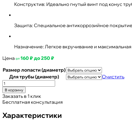
Конструктив: Идеально гнутый винт под конус тру
Защита: Специальное антикоррозийное покрыти
Назначение: Легкое вкручивание и максимальная 
Цена
160
₽
до
250
₽
от
Размер лопасти (диаметр)
Для трубы (диаметр)
Очистить
Количество
товара
В корзину
Лопасти
Заказать в 1 клик
для
Бесплатная консультация
свай
винтовых
Характеристики
(гнутые)