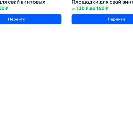
для свай винтовых
Площадки для свай вин
50
₽
130
₽
до
160
₽
от
Перейти
Перейти