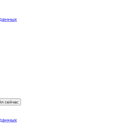
данных
йл сейчас
данных