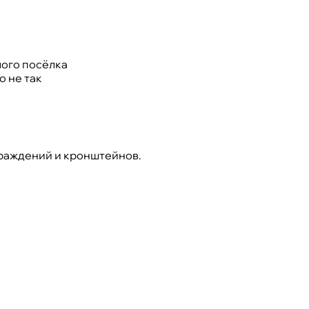
лого посёлка
о не так
граждений и кронштейнов.