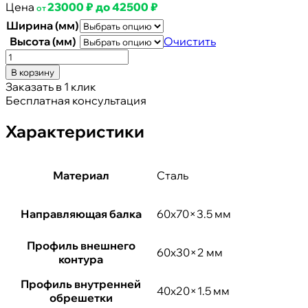
Цена
23000
₽
до
42500
₽
от
Ширина (мм)
Высота (мм)
Очистить
Количество
товара
В корзину
Ворота
Заказать в 1 клик
откатные
Бесплатная консультация
(каркас)
Характеристики
Материал
Сталь
Направляющая балка
60х70×3.5 мм
Профиль внешнего
60х30×2 мм
контура
Профиль внутренней
40х20×1.5 мм
обрешетки